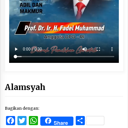
Alamsyah
Bagikan dengan:
Facebook
Twitter
WhatsApp
Share
Share