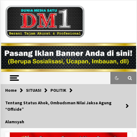
Skip
to
content
DM1
Home
SITUASI
POLITIK
Tentang Status Ahok, Ombudsman Nilai Jaksa Agung
“Offside”
Alamsyah