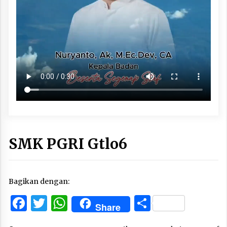
SMK PGRI Gtlo6
Bagikan dengan:
Facebook
Twitter
WhatsApp
Share
Share