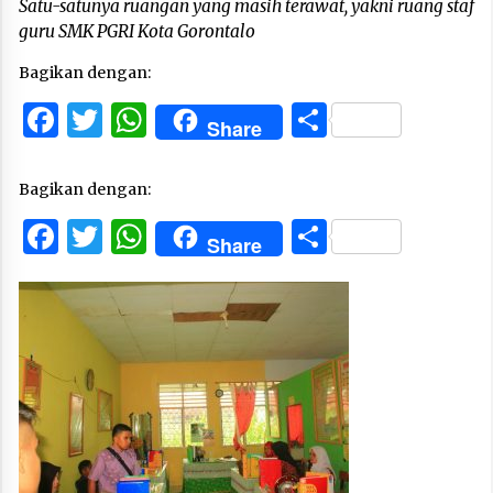
Satu-satunya ruangan yang masih terawat, yakni ruang staf
guru SMK PGRI Kota Gorontalo
Bagikan dengan:
Facebook
Twitter
WhatsApp
Share
Share
Bagikan dengan:
Facebook
Twitter
WhatsApp
Share
Share