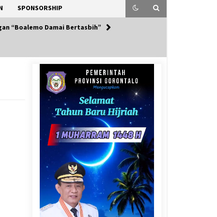
N
SPONSORSHIP
ogan “Boalemo Damai Bertasbih”