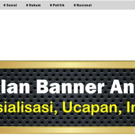
# Sosial
# Hukum
# Politik
# Nasional