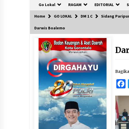
Go Lokal
RAGAM
EDITORIAL
S
Home
GO LOKAL
DM 1 C
Sidang Paripu
Darwis Boalemo
Da
Bagik