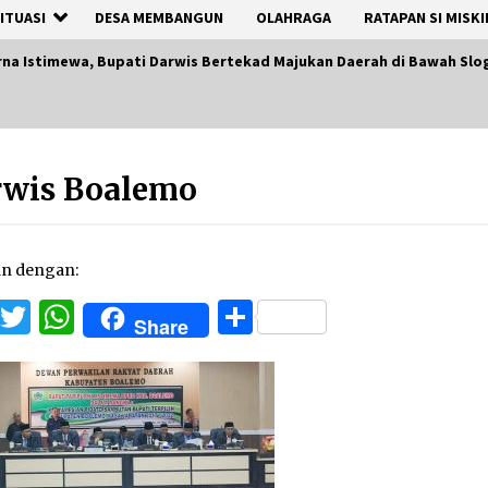
ITUASI
DESA MEMBANGUN
OLAHRAGA
RATAPAN SI MISKI
rna Istimewa, Bupati Darwis Bertekad Majukan Daerah di Bawah Sl
rwis Boalemo
an dengan:
Facebook
Twitter
WhatsApp
Share
Share