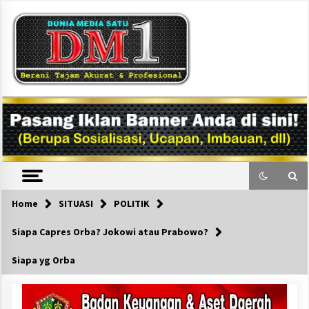
Skip
to
content
DM1
Home
SITUASI
POLITIK
Siapa Capres Orba? Jokowi atau Prabowo?
Siapa yg Orba