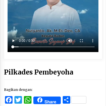
Pilkades Pembeyoha
Bagikan dengan:
Facebook
Twitter
WhatsApp
Share
Share