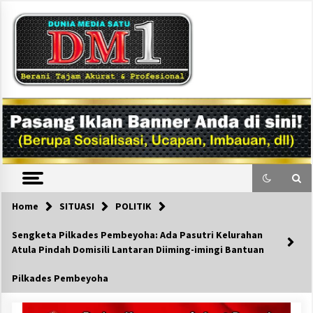
Skip
to
content
DM1
Home
SITUASI
POLITIK
Sengketa Pilkades Pembeyoha: Ada Pasutri Kelurahan
Atula Pindah Domisili Lantaran Diiming-imingi Bantuan
Pilkades Pembeyoha