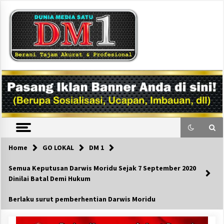
Skip
to
content
DM1
Home
GO LOKAL
DM 1
Semua Keputusan Darwis Moridu Sejak 7 September 2020
Dinilai Batal Demi Hukum
Berlaku surut pemberhentian Darwis Moridu