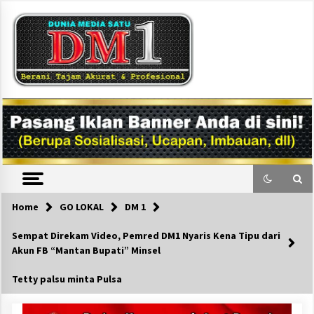
Skip
to
content
DM1
Home
GO LOKAL
DM 1
Sempat Direkam Video, Pemred DM1 Nyaris Kena Tipu dari
Akun FB “Mantan Bupati” Minsel
Tetty palsu minta Pulsa