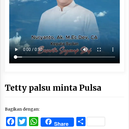
Tetty palsu minta Pulsa
Bagikan dengan:
Facebook
Twitter
WhatsApp
Share
Share