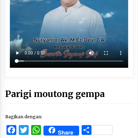
Parigi moutong gempa
Bagikan dengan:
Facebook
Twitter
WhatsApp
Share
Share