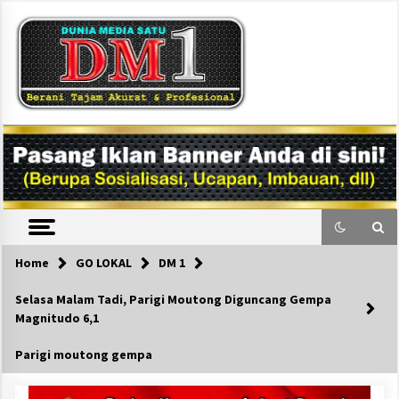
Skip
to
content
DM1
Home
GO LOKAL
DM 1
Selasa Malam Tadi, Parigi Moutong Diguncang Gempa
Magnitudo 6,1
Parigi moutong gempa