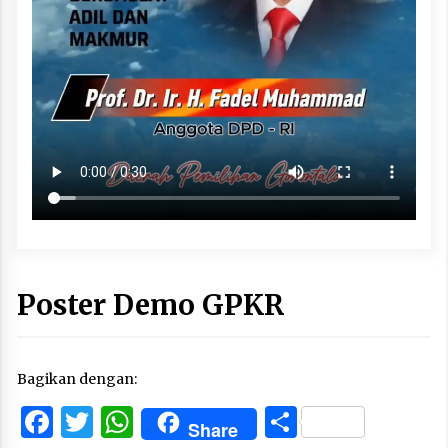
Poster Demo GPKR
Bagikan dengan:
Facebook
Twitter
WhatsApp
Share
Share