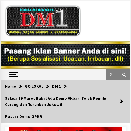
Skip
to
content
DM1
Home
GO LOKAL
DM 1
Selasa 19 Maret Bakal Ada Demo Akbar: Tolak Pemilu
Curang dan Turunkan Jokowi!
Poster Demo GPKR