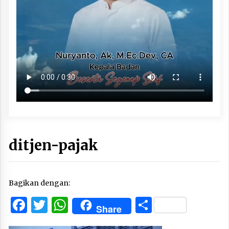
ditjen-pajak
Bagikan dengan:
Facebook
Twitter
WhatsApp
Share
Share