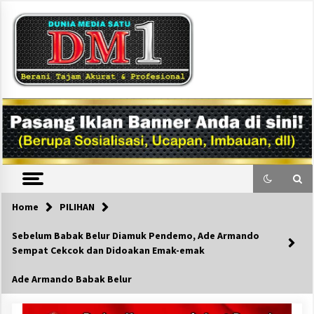
Skip
to
content
DM1
Home
PILIHAN
Sebelum Babak Belur Diamuk Pendemo, Ade Armando
Sempat Cekcok dan Didoakan Emak-emak
Ade Armando Babak Belur