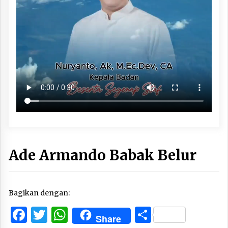
Ade Armando Babak Belur
Bagikan dengan:
Facebook
Twitter
WhatsApp
Share
Share