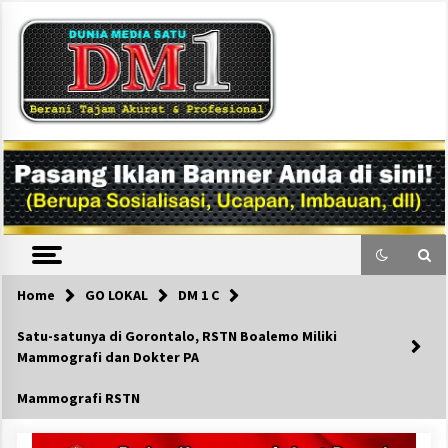
Skip
to
content
DM1
Home
GO LOKAL
DM 1 C
Satu-satunya di Gorontalo, RSTN Boalemo Miliki
Mammografi dan Dokter PA
Mammografi RSTN