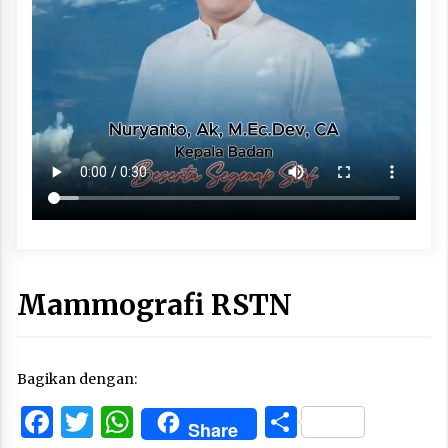
Mammografi RSTN
Bagikan dengan:
Facebook
Twitter
WhatsApp
Share
Share