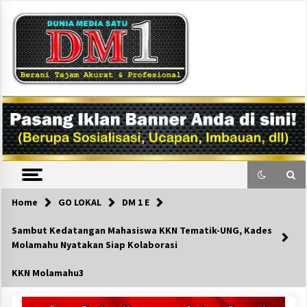
Skip
to
content
DM1
Home
GO LOKAL
DM 1 E
Sambut Kedatangan Mahasiswa KKN Tematik-UNG, Kades
Molamahu Nyatakan Siap Kolaborasi
KKN Molamahu3