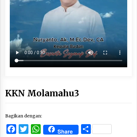
KKN Molamahu3
Bagikan dengan:
Facebook
Twitter
WhatsApp
Share
Share