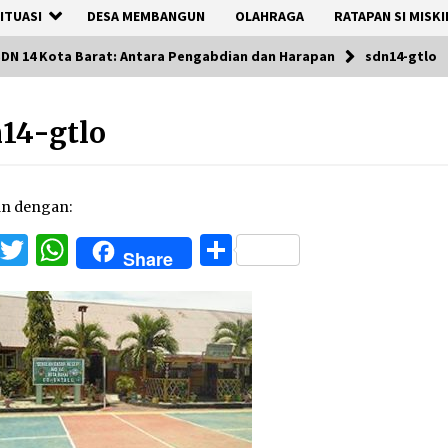
ITUASI
DESA MEMBANGUN
OLAHRAGA
RATAPAN SI MISKI
DN 14 Kota Barat: Antara Pengabdian dan Harapan
sdn14-gtlo
14-gtlo
an dengan:
Facebook
Twitter
WhatsApp
Share
Share