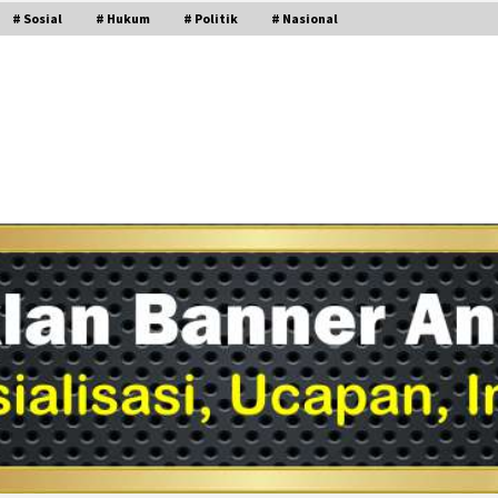
# Sosial
# Hukum
# Politik
# Nasional