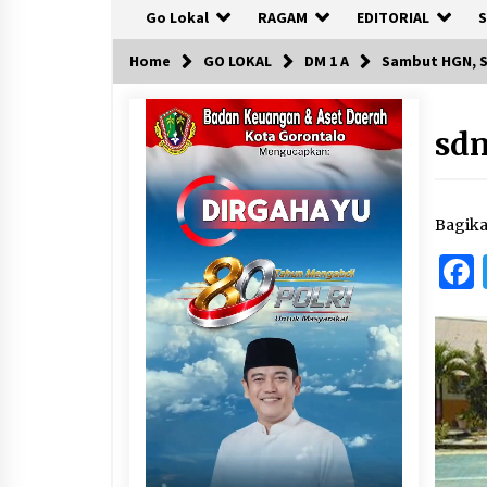
Go Lokal
RAGAM
EDITORIAL
S
Home
GO LOKAL
DM 1 A
Sambut HGN, S
sdn
Bagik