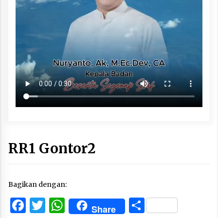
RR1 Gontor2
Bagikan dengan:
Facebook
Twitter
WhatsApp
Share
Share