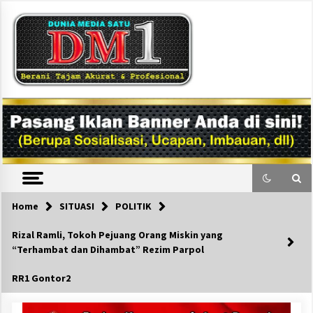
Skip
to
content
DM1
Home
SITUASI
POLITIK
Rizal Ramli, Tokoh Pejuang Orang Miskin yang
“Terhambat dan Dihambat” Rezim Parpol
RR1 Gontor2