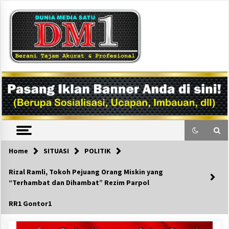
Skip
to
content
DM1
Home
SITUASI
POLITIK
Rizal Ramli, Tokoh Pejuang Orang Miskin yang
“Terhambat dan Dihambat” Rezim Parpol
RR1 Gontor1