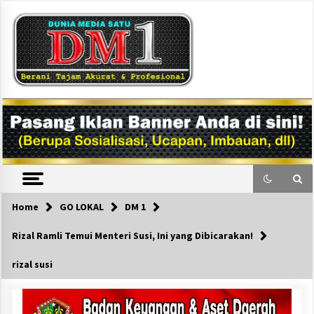
Skip
to
content
DM1
Home
GO LOKAL
DM 1
Rizal Ramli Temui Menteri Susi, Ini yang Dibicarakan!
rizal susi