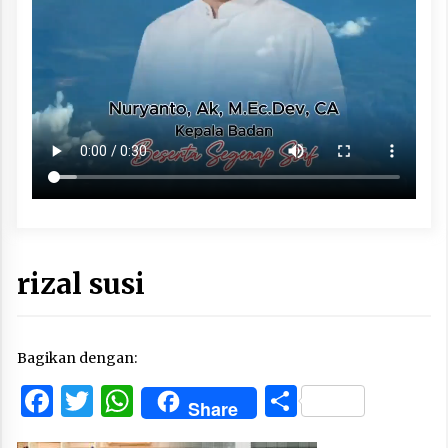
rizal susi
Bagikan dengan:
Facebook
Twitter
WhatsApp
Share
Share