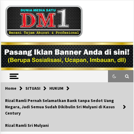
Skip
to
content
DM1
Home
SITUASI
HUKUM
Rizal Ramli Pernah Selamatkan Bank tanpa Sedot Uang
Negara, Jadi Semua Sudah Dikibulin Sri Mulyani di Kasus
Century
Rizal Ramli Sri Mulyani