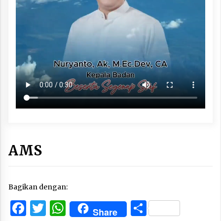
AMS
Bagikan dengan:
Facebook
Twitter
WhatsApp
Share
Share