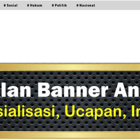
# Sosial
# Hukum
# Politik
# Nasional