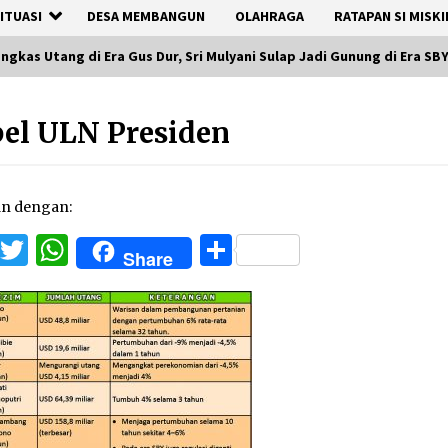
ITUASI
DESA MEMBANGUN
OLAHRAGA
RATAPAN SI MISKI
angkas Utang di Era Gus Dur, Sri Mulyani Sulap Jadi Gunung di Era S
el ULN Presiden
an dengan:
Facebook
Twitter
WhatsApp
Share
Share