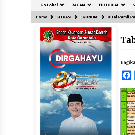
Go Lokal
RAGAM
EDITORIAL
S
Home
SITUASI
EKONOMI
Rizal Ramli P
Tab
Bagik