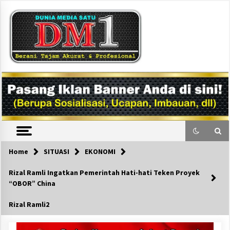
Skip
to
content
DM1
Home
SITUASI
EKONOMI
Rizal Ramli Ingatkan Pemerintah Hati-hati Teken Proyek
“OBOR” China
Rizal Ramli2