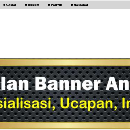
# Sosial
# Hukum
# Politik
# Nasional