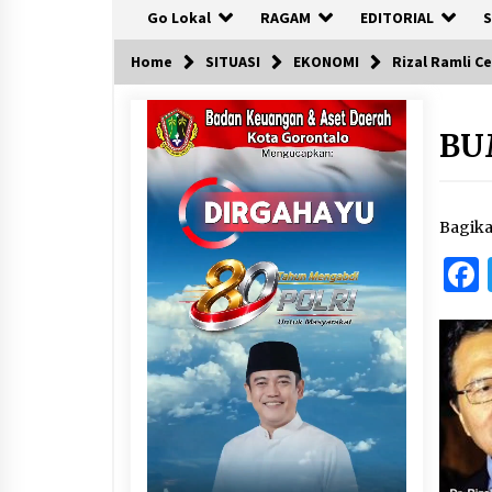
Go Lokal
RAGAM
EDITORIAL
S
Home
SITUASI
EKONOMI
Rizal Ramli C
BU
Bagik