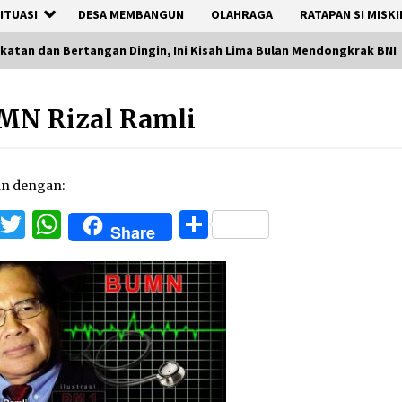
ITUASI
DESA MEMBANGUN
OLAHRAGA
RATAPAN SI MISKI
ekatan dan Bertangan Dingin, Ini Kisah Lima Bulan Mendongkrak BNI
MN Rizal Ramli
an dengan:
Facebook
Twitter
WhatsApp
Share
Share