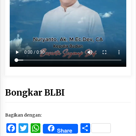
Bongkar BLBI
Bagikan dengan:
Facebook
Twitter
WhatsApp
Share
Share