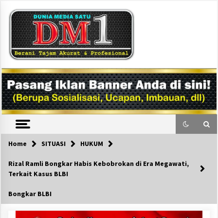
Skip
to
content
DM1
Home
SITUASI
HUKUM
Rizal Ramli Bongkar Habis Kebobrokan di Era Megawati,
Terkait Kasus BLBI
Bongkar BLBI