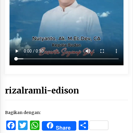
rizalramli-edison
Bagikan dengan:
Facebook
Twitter
WhatsApp
Share
Share