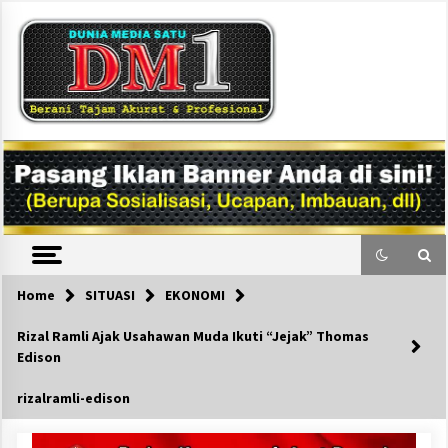
Skip
to
content
DM1
Home
SITUASI
EKONOMI
Rizal Ramli Ajak Usahawan Muda Ikuti “Jejak” Thomas
Edison
rizalramli-edison