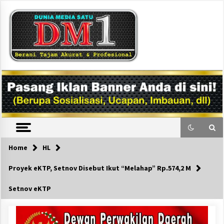
Skip
to
content
DM1
Home
HL
Proyek eKTP, Setnov Disebut Ikut “Melahap” Rp.574,2 M
Setnov eKTP