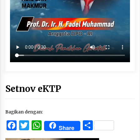
Setnov eKTP
Bagikan dengan:
Facebook
Twitter
WhatsApp
Share
Share