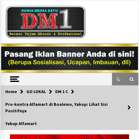
Skip
to
content
DM1
Home
GO LOKAL
DM 1 C
Pro-kontra Alfamart di Boalemo, Yakop: Lihat Sisi
Positifnya
Yakup Alfamart