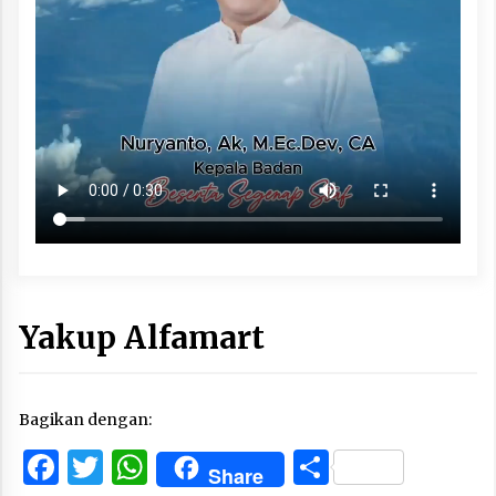
Yakup Alfamart
Bagikan dengan:
Facebook
Twitter
WhatsApp
Share
Share