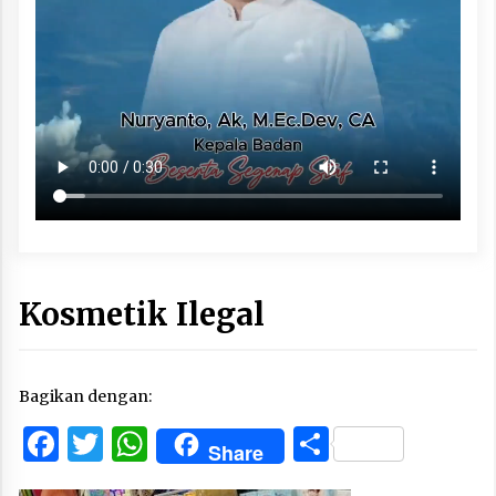
Kosmetik Ilegal
Bagikan dengan:
Facebook
Twitter
WhatsApp
Share
Share