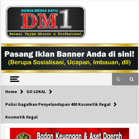
Skip
to
content
DM1
Home
GO LOKAL
Polisi Gagalkan Penyelundupan 400 Kosmetik Ilegal
Kosmetik Ilegal