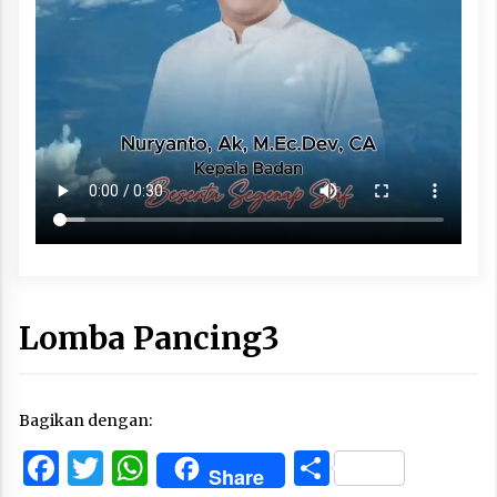
Lomba Pancing3
Bagikan dengan:
Facebook
Twitter
WhatsApp
Share
Share