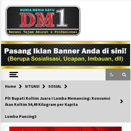
Skip
to
content
DM1
Home
SITUASI
SOSIAL
Plt Bupati Koltim Juara I Lomba Memancing: Konsumsi
Ikan Koltim 54,49 Kilogram per Kapita
Lomba Pancing3