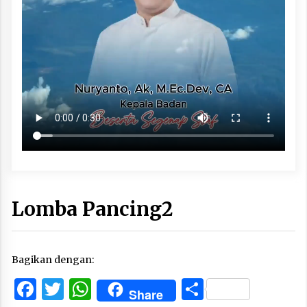
Lomba Pancing2
Bagikan dengan:
Facebook
Twitter
WhatsApp
Share
Share