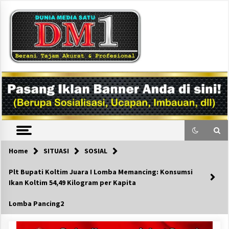
Skip
to
content
DM1
Home
SITUASI
SOSIAL
Plt Bupati Koltim Juara I Lomba Memancing: Konsumsi
Ikan Koltim 54,49 Kilogram per Kapita
Lomba Pancing2