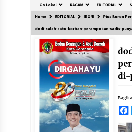
Go Lokal
RAGAM
EDITORIAL
S
Home
EDITORIAL
IRONI
Pius Buron Per
dodi-salah-satu-korban-perampokan-sadis-pun
dod
pe
di
Bagik