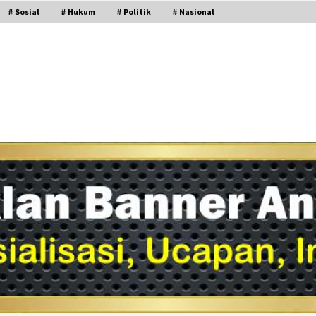
# Sosial
# Hukum
# Politik
# Nasional