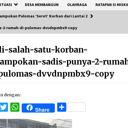
ITUASI
DESA MEMBANGUN
OLAHRAGA
RATAPAN SI MISKI
ampokan Pulomas ‘Seret’ Korban dari Lantai 2
ya-2-rumah-di-pulomas-dvvdnpmbx9-copy
i-salah-satu-korban-
rampokan-sadis-punya-2-ruma
-pulomas-dvvdnpmbx9-copy
an dengan:
Facebook
Twitter
WhatsApp
Share
Share