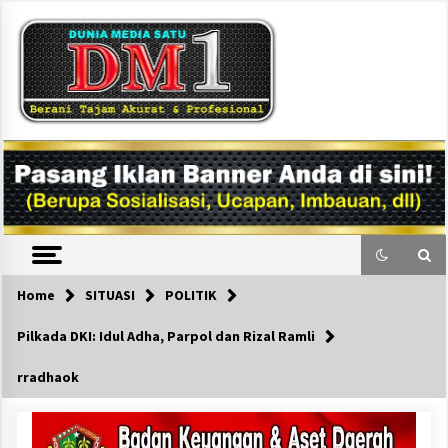
Skip
to
content
DM1
Home
SITUASI
POLITIK
Pilkada DKI: Idul Adha, Parpol dan Rizal Ramli
rradhaok