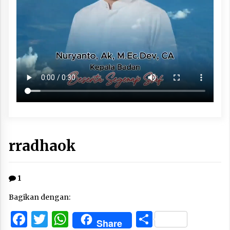
rradhaok
1
Bagikan dengan:
Facebook
Twitter
WhatsApp
Share
Share