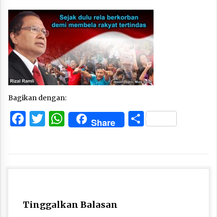
Bagikan dengan:
Facebook
Twitter
WhatsApp
Share
Share
Tinggalkan Balasan