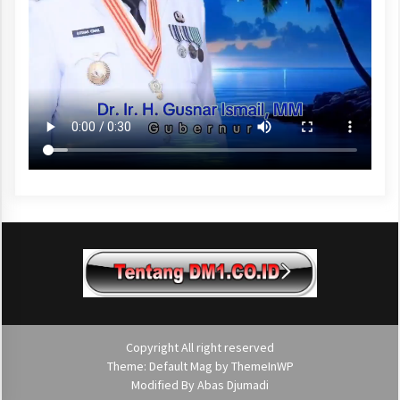
Copyright All right reserved
Theme: Default Mag by
ThemeInWP
Modified By
Abas Djumadi