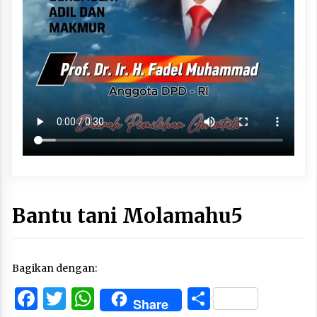
Bantu tani Molamahu5
Bagikan dengan:
Facebook
Twitter
WhatsApp
Share
Share