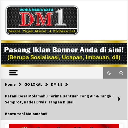
Skip
to
content
DM1
Home
GO LOKAL
DM 1 E
Petani Desa Molamahu Terima Bantuan Tong Air & Tangki
Semprot, Kades Erwis: Jangan Dijual!
Bantu tani Molamahu5