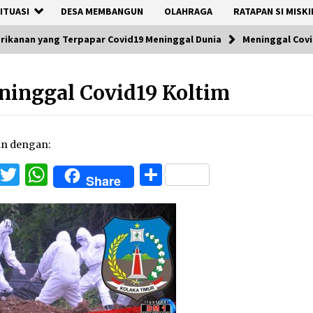
ITUASI
DESA MEMBANGUN
OLAHRAGA
RATAPAN SI MISKI
rikanan yang Terpapar Covid19 Meninggal Dunia
Meninggal Covi
inggal Covid19 Koltim
an dengan:
Facebook
Twitter
WhatsApp
Share
Share