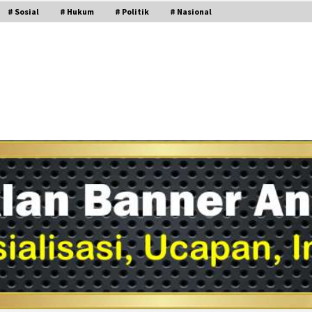
# Sosial
# Hukum
# Politik
# Nasional