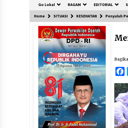
Go Lokal
RAGAM
EDITORIAL
S
Home
SITUASI
KESEHATAN
Penyuluh Pe
Men
Bagik