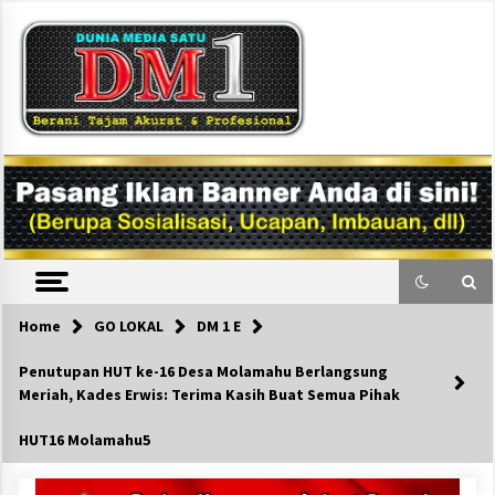
Skip
to
content
DM1
Home
GO LOKAL
DM 1 E
Penutupan HUT ke-16 Desa Molamahu Berlangsung
Meriah, Kades Erwis: Terima Kasih Buat Semua Pihak
HUT16 Molamahu5