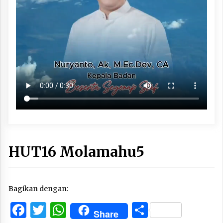
HUT16 Molamahu5
Bagikan dengan:
Facebook
Twitter
WhatsApp
Share
Share