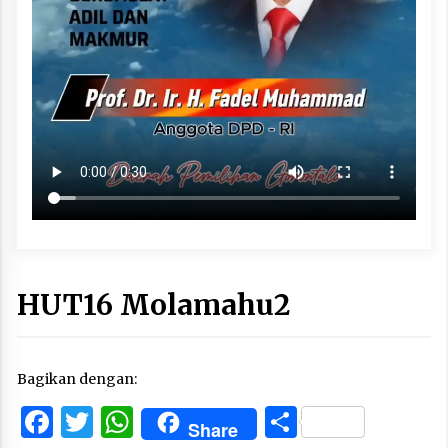
HUT16 Molamahu2
Bagikan dengan:
Facebook
Twitter
WhatsApp
Share
Share