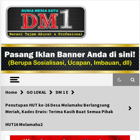
Skip
to
content
DM1
Home
GO LOKAL
DM 1 E
Penutupan HUT ke-16 Desa Molamahu Berlangsung
Meriah, Kades Erwis: Terima Kasih Buat Semua Pihak
HUT16 Molamahu2