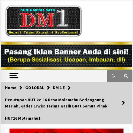
Skip
to
content
DM1
Home
GO LOKAL
DM 1 E
Penutupan HUT ke-16 Desa Molamahu Berlangsung
Meriah, Kades Erwis: Terima Kasih Buat Semua Pihak
HUT16 Molamahu1