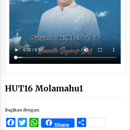
HUT16 Molamahu1
Bagikan dengan:
Facebook
Twitter
WhatsApp
Share
Share