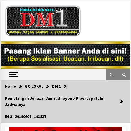
Skip
to
content
DM1
Home
GO LOKAL
DM 1
Pemulangan Jenazah Ani Yudhoyono Dipercepat, Ini
Jadwalnya
IMG_20190601_193137