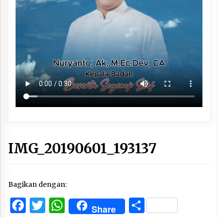
IMG_20190601_193137
Bagikan dengan:
Facebook
Twitter
WhatsApp
Share
Share