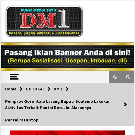
Skip
to
content
DM1
Home
GO LOKAL
DM 1
Pemprov Gorontalo Larang Bupati Boalemo Lakukan
Aktivitas Terkait Pantai Ratu. Ini Alasannya
Pantai ratu stop