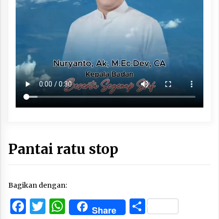
Pantai ratu stop
Bagikan dengan:
Facebook
Twitter
WhatsApp
Share
Share