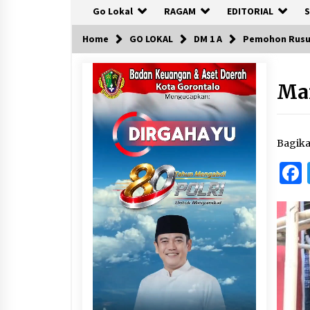
Go Lokal
RAGAM
EDITORIAL
S
Home
GO LOKAL
DM 1 A
Pemohon Rusu
Ma
Bagik