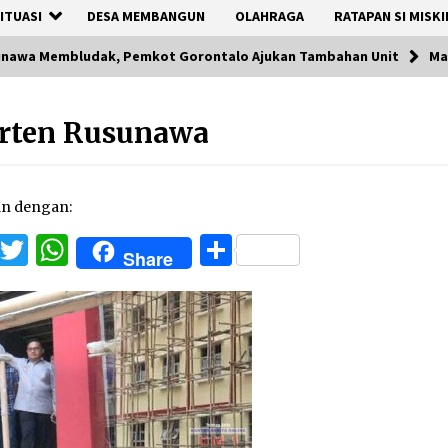
ITUASI
DESA MEMBANGUN
OLAHRAGA
RATAPAN SI MISKI
nawa Membludak, Pemkot Gorontalo Ajukan Tambahan Unit
Ma
rten Rusunawa
an dengan:
Facebook
Twitter
WhatsApp
Share
Share