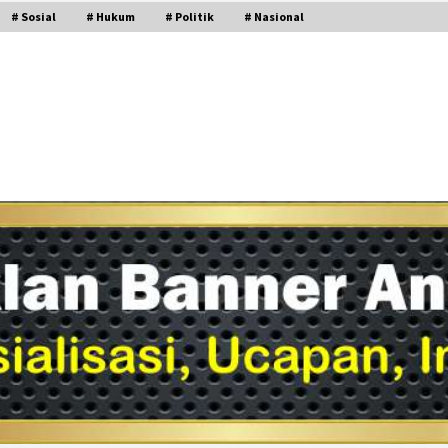
# Sosial
# Hukum
# Politik
# Nasional