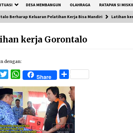
ITUASI
DESA MEMBANGUN
OLAHRAGA
RATAPAN SI MISKI
alo Berharap Keluaran Pelatihan Kerja Bisa Mandiri
Latihan ke
ihan kerja Gorontalo
an dengan:
Facebook
Twitter
WhatsApp
Share
Share