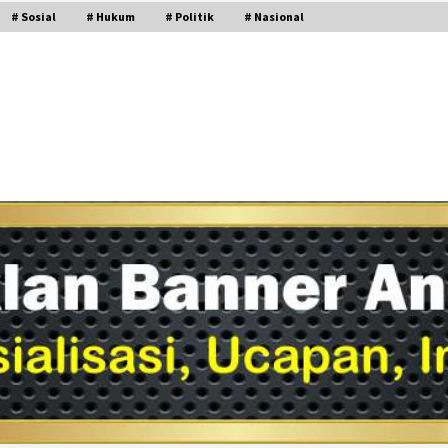
# Sosial
# Hukum
# Politik
# Nasional