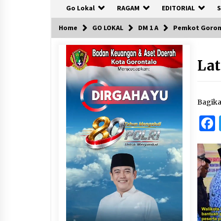
Go Lokal
RAGAM
EDITORIAL
S
Home
GO LOKAL
DM 1 A
Pemkot Goront
Lat
Bagik