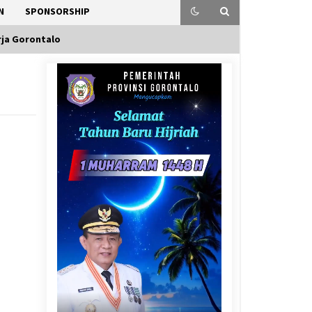
N
SPONSORSHIP
rja Gorontalo