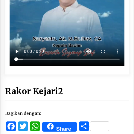
Rakor Kejari2
Bagikan dengan:
Facebook
Twitter
WhatsApp
Share
Share