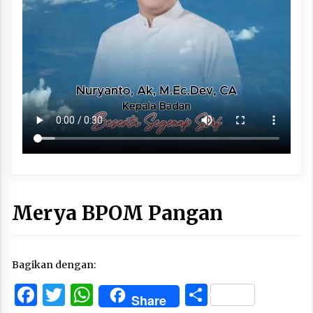
Merya BPOM Pangan
Bagikan dengan:
Facebook
Twitter
WhatsApp
Share
Share