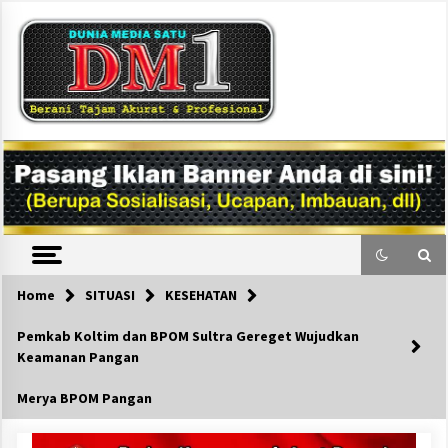
Skip
to
content
DM1
Home
SITUASI
KESEHATAN
Pemkab Koltim dan BPOM Sultra Gereget Wujudkan
Keamanan Pangan
Merya BPOM Pangan