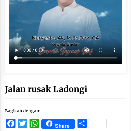
Jalan rusak Ladongi
Bagikan dengan:
Facebook
Twitter
WhatsApp
Share
Share