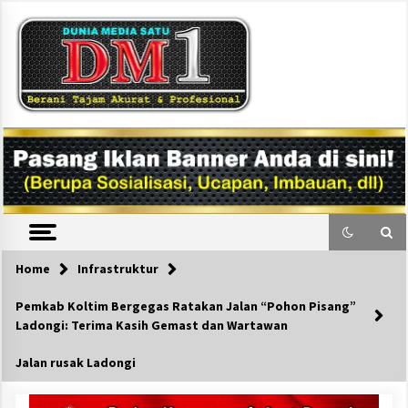
Skip
to
content
DM1
Home
Infrastruktur
Pemkab Koltim Bergegas Ratakan Jalan “Pohon Pisang”
Ladongi: Terima Kasih Gemast dan Wartawan
Jalan rusak Ladongi