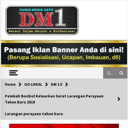
Skip
to
content
DM1
Home
GO LOKAL
DM 1 E
Pemkab Bonbol Keluarkan Surat Larangan Perayaan
Tahun Baru 2018
Larangan perayaan tahun baru