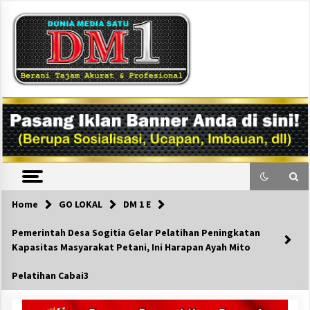
Skip
to
content
DM1
Home
GO LOKAL
DM 1 E
Pemerintah Desa Sogitia Gelar Pelatihan Peningkatan
Kapasitas Masyarakat Petani, Ini Harapan Ayah Mito
Pelatihan Cabai3