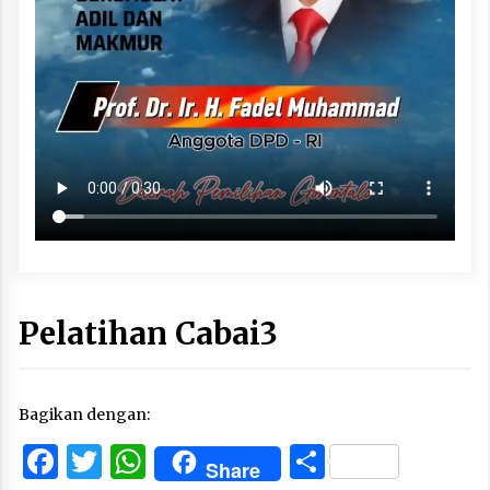
Pelatihan Cabai3
Bagikan dengan:
Facebook
Twitter
WhatsApp
Share
Share