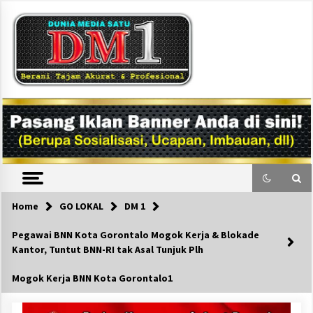
Skip
to
content
DM1
Home
GO LOKAL
DM 1
Pegawai BNN Kota Gorontalo Mogok Kerja & Blokade
Kantor, Tuntut BNN-RI tak Asal Tunjuk Plh
Mogok Kerja BNN Kota Gorontalo1