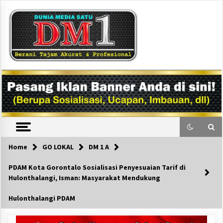
Skip
to
content
DM1
Home
GO LOKAL
DM 1 A
PDAM Kota Gorontalo Sosialisasi Penyesuaian Tarif di
Hulonthalangi, Isman: Masyarakat Mendukung
Hulonthalangi PDAM