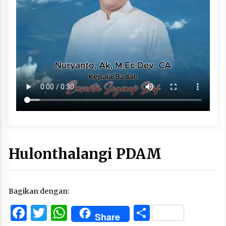
Hulonthalangi PDAM
Bagikan dengan:
Facebook
Twitter
WhatsApp
Share
Share