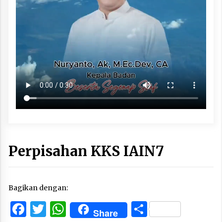
Perpisahan KKS IAIN7
Bagikan dengan:
Facebook
Twitter
WhatsApp
Share
Share