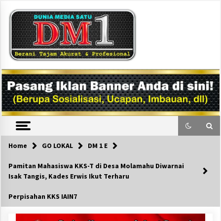
Skip
to
content
DM1
Home
GO LOKAL
DM 1 E
Pamitan Mahasiswa KKS-T di Desa Molamahu Diwarnai
Isak Tangis, Kades Erwis Ikut Terharu
Perpisahan KKS IAIN7