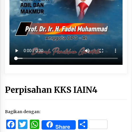
Perpisahan KKS IAIN4
Bagikan dengan:
Facebook
Twitter
WhatsApp
Share
Share