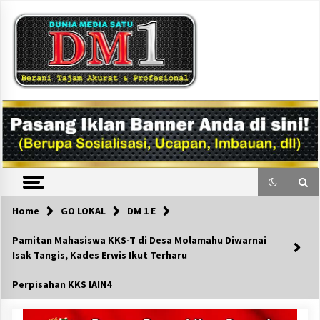
Skip
to
content
DM1
Home
GO LOKAL
DM 1 E
Pamitan Mahasiswa KKS-T di Desa Molamahu Diwarnai
Isak Tangis, Kades Erwis Ikut Terharu
Perpisahan KKS IAIN4