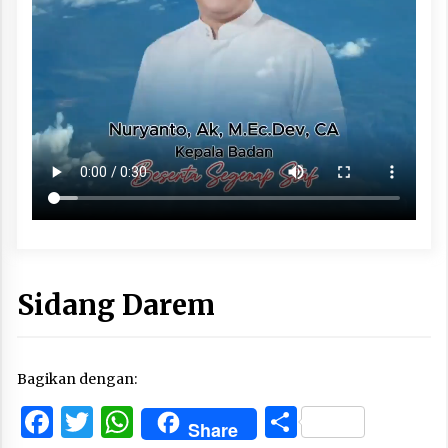
Sidang Darem
Bagikan dengan:
Facebook
Twitter
WhatsApp
Share
Share