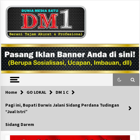
Skip
to
content
DM1
Home
GO LOKAL
DM 1 C
Pagi ini, Bupati Darwis Jalani Sidang Perdana Tudingan
“Jual Istri”
Sidang Darem